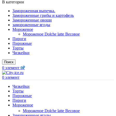
В категории
Замороженная выпечка.
Замороженные грибы и картофель
Замороженные овощи
замороженные ягоды
Мороженое
Мороженое Dolche latte Весовое
Пироги
Пирожные
Торты
Чизкейки
Поиск
0
элемент
0
₽
0
элемент
Чизкейки
Торты
Пирожные
Пироги
Мороженое
Мороженое Dolche latte Весовое
Замороженные ягоды