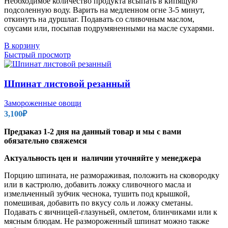
Необходимое количество продукта всыпать в кипящую
подсоленную воду. Варить на медленном огне 3-5 минут,
откинуть на дуршлаг. Подавать со сливочным маслом,
соусами или, посыпав подрумяненными на масле сухарями.
В корзину
Быстрый просмотр
Шпинат листовой резанный
Замороженные овощи
3,100
₽
Предзаказ 1-2 дня на данный товар и мы с вами
обязательно свяжемся
Актуальность цен и наличии уточняйте у менеджера
Порцию шпината, не размораживая, положить на сковородку
или в кастрюлю, добавить ложку сливочного масла и
измельченный зубчик чеснока, тушить под крышкой,
помешивая, добавить по вкусу соль и ложку сметаны.
Подавать с яичницей-глазуньей, омлетом, блинчиками или к
мясным блюдам. Не размороженный шпинат можно также