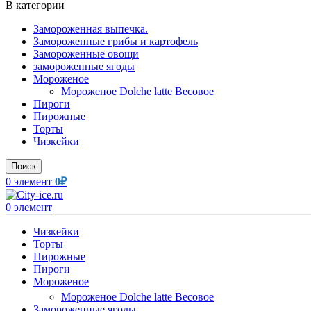
В категории
Замороженная выпечка.
Замороженные грибы и картофель
Замороженные овощи
замороженные ягоды
Мороженое
Мороженое Dolche latte Весовое
Пироги
Пирожные
Торты
Чизкейки
Поиск
0
элемент
0
₽
0
элемент
Чизкейки
Торты
Пирожные
Пироги
Мороженое
Мороженое Dolche latte Весовое
Замороженные ягоды