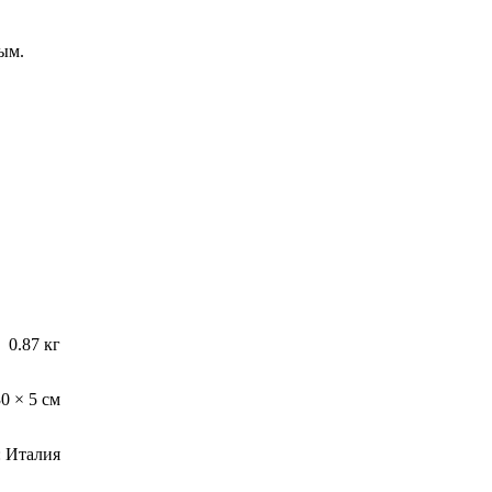
ым.
0.87 кг
30 × 5 см
: Италия