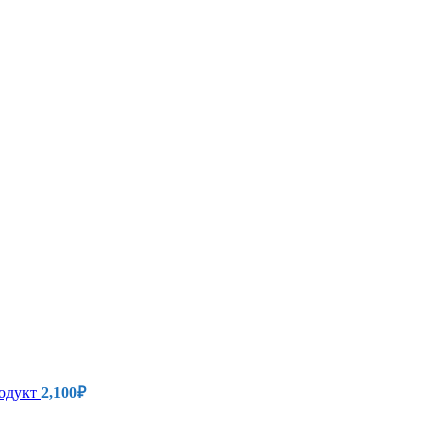
родукт
2,100
₽