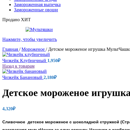
Замороженная выпечка
Замороженные овощи
Продано
ХИТ
Нажмите, чтобы увеличить
Главная
/
Мороженое
/
Детское мороженое игрушка МультЧашк
Чизкейк Клубничный
1,950
₽
Назад к товарам
Чизкейк Банановый
2,180
₽
Детское мороженое игрушк
4,320
₽
Сливочное детское мороженое с шоколадной стружкой (Стра
расхватают мультЧашки за одну секунду. Чашечки с изобра