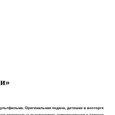
ри»
ультфильма. Оригинальная подача, детишки в восторге
танут оригинальным сувениром, напоминающем о хорошо