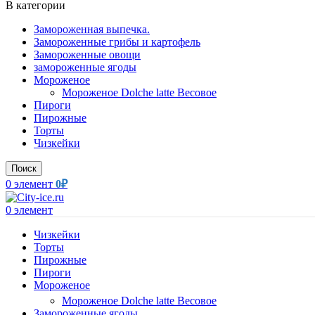
В категории
Замороженная выпечка.
Замороженные грибы и картофель
Замороженные овощи
замороженные ягоды
Мороженое
Мороженое Dolche latte Весовое
Пироги
Пирожные
Торты
Чизкейки
Поиск
0
элемент
0
₽
0
элемент
Чизкейки
Торты
Пирожные
Пироги
Мороженое
Мороженое Dolche latte Весовое
Замороженные ягоды