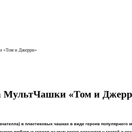
и «Том и Джерри»
а МультЧашки «Том и Джер
чателла) в пластиковых чашках в виде героев популярного м
жением любимых героев из мультиков останутся у гостей и с